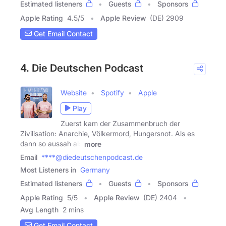
Estimated listeners
Guests
Sponsors
Apple Rating
4.5
/
5
Apple Review
(DE) 2909
Get Email Contact
4. Die Deutschen Podcast
Website
Spotify
Apple
Play
Zuerst kam der Zusammenbruch der
Zivilisation: Anarchie, Völkermord, Hungersnot. Als es
dann so aussah als
more
Email
****@diedeutschenpodcast.de
Most Listeners in
Germany
Estimated listeners
Guests
Sponsors
Apple Rating
5
/
5
Apple Review
(DE) 2404
Avg Length
2 mins
Get Email Contact