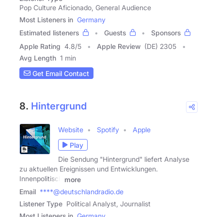
Pop Culture Aficionado, General Audience
Most Listeners in
Germany
Estimated listeners
Guests
Sponsors
Apple Rating
4.8
/
5
Apple Review
(DE) 2305
Avg Length
1 min
Get Email Contact
8.
Hintergrund
Website
Spotify
Apple
Play
Die Sendung "Hintergrund" liefert Analyse
zu aktuellen Ereignissen und Entwicklungen.
Innenpolitisch
more
Email
****@deutschlandradio.de
Listener Type
Political Analyst, Journalist
Most Listeners in
Germany