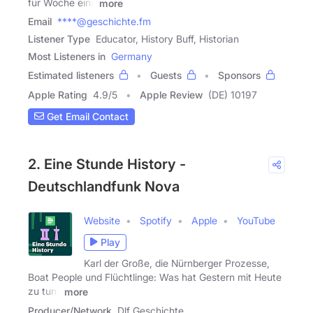
für Woche eine
more
Email
****@geschichte.fm
Listener Type
Educator, History Buff, Historian
Most Listeners in
Germany
Estimated listeners
Guests
Sponsors
Apple Rating
4.9
/
5
Apple Review
(DE) 10197
Get Email Contact
2. Eine Stunde History -
Deutschlandfunk Nova
Website
Spotify
Apple
YouTube
Play
Karl der Große, die Nürnberger Prozesse,
Boat People und Flüchtlinge: Was hat Gestern mit Heute
zu tun?
more
Producer/Network
Dlf Geschichte