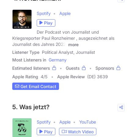
Spotify
Apple
Play
Der Podcast von Journalist und
Kriegsreporter Paul Ronzheimer , ausgezeichnet als
Journalist des Jahres 2022.
more
Listener Type
Political Analyst, Journalist
Most Listeners in
Germany
Estimated listeners
Guests
Sponsors
Apple Rating
4
/
5
Apple Review
(DE) 3639
Get Email Contact
5. Was jetzt?
Spotify
Apple
YouTube
Play
Watch Video