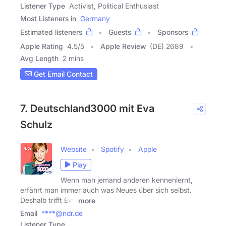
Listener Type
Activist, Political Enthusiast
Most Listeners in
Germany
Estimated listeners
Guests
Sponsors
Apple Rating
4.5
/
5
Apple Review
(DE) 2689
Avg Length
2 mins
Get Email Contact
7. Deutschland3000 mit Eva
Schulz
Website
Spotify
Apple
Play
Wenn man jemand anderen kennenlernt,
erfährt man immer auch was Neues über sich selbst.
Deshalb trifft Eva
more
Email
****@ndr.de
Listener Type