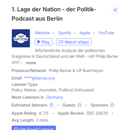
1. Lage der Nation - der Politik-
Podcast aus Berlin
Website
Spotify
Apple
YouTube
Play
Watch Video
Wöchentliche Analyse der politischen
Ereignisse in Deutschland und der Welt - mit Philip Banse
und Ulf
more
Producer/Network
Philip Banse & Ulf Buermeyer
Email
****@banse.org
Listener Type
Policy Maker, Journalist, Political Enthusiast
Most Listeners in
Germany
Estimated listeners
Guests
Sponsors
Apple Rating
4.7
/
5
Apple Review
(DE) 23676
Avg Length
2 mins
Get Email Contact